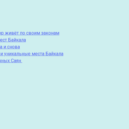
пор живёт по своим законам
ест Байкала
а и снова
 и уникальные места Байкала
очных Саян