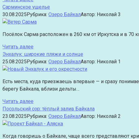
Сарминское ущелье
30.08.2025
Рубрика:
Озеро Байкал
Автор:
Николай
3
Посёлок Сарма расположен в 260 км от Иркутска и в 70 к
Читать далее
Энхалук: широкие пляжи и солнце
25.08.2025
Рубрика:
Озеро Байкал
Автор:
Николай
1
Есть места, куда приезжаешь впервые — и сразу понимаеш
берегу Байкала, вблизи дельты…
Читать далее
Посольский сор: тёплый залив Байкала
23.08.2025
Рубрика:
Озеро Байкал
Автор:
Николай
2
Когда говоришь о Байкале, чаще всего представляют кри