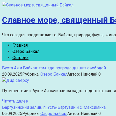
Перейти
к
контенту
Славное море, священный Б
Что сегодня представляет о. Байкал, природа, фауна, жив
Главная
Озеро Байкал
Острова
Бухта Ая и Байкал: там, где природа дышит свободой
20.09.2025
Рубрика:
Озеро Байкал
Автор:
Николай
0
Путешествие к бухте Ая начинается задолго до того, как 
Читать далее
Баргузинский залив, п. Усть-Баргузин и с. Максимиха
06.09.2025
Рубрика:
Озеро Байкал
Автор:
Николай
0