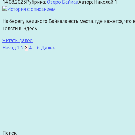
14.08.2025
Рубрика:
Озеро Байкал
Автор:
Николай
1
На берегу великого Байкала есть места, где кажется, чт
Толстый. Здесь…
Читать далее
Пагинация
Назад
1
2
3
4
…
6
Далее
записей
Поиск