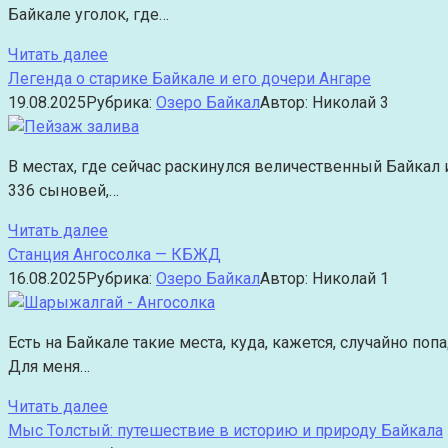
Байкале уголок, где…
Читать далее
Легенда о старике Байкале и его дочери Ангаре
19.08.2025
Рубрика:
Озеро Байкал
Автор:
Николай
3
В местах, где сейчас раскинулся величественный Байкал и
336 сыновей,…
Читать далее
Станция Ангосолка — КБЖД
16.08.2025
Рубрика:
Озеро Байкал
Автор:
Николай
1
Есть на Байкале такие места, куда, кажется, случайно по
Для меня…
Читать далее
Мыс Толстый: путешествие в историю и природу Байкала