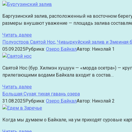
Баргузинский залив, расположенный на восточном берегу
размеры внушают уважение — площадь залива составля
Читать далее
Полуостров Святой Нос, Чивыркуйский залив и Змеиная б
05.09.2025
Рубрика:
Озеро Байкал
Автор:
Николай
1
Святой Нос (бур. Хилмэн хушуун — «морда осетра») — кр
прилегающими водами Байкала входит в состав…
Читать далее
Большая Сухая: тихая гавань озера
31.08.2025
Рубрика:
Озеро Байкал
Автор:
Николай
2
Когда мы думаем о Байкале, на ум приходят суровые карт
Читать далее