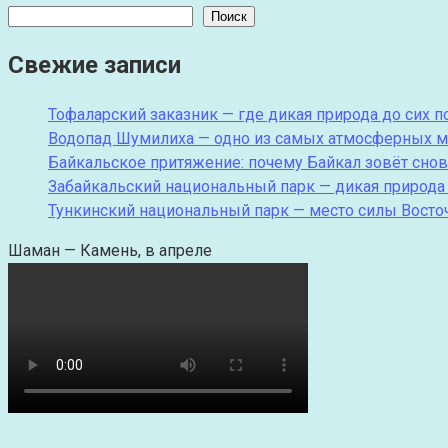
Поиск
Свежие записи
Тофаларский заказник — где дикая природа до сих 
Водопад Шумилиха — одно из самых атмосферных м
Байкальское притяжение: почему Байкал зовёт снов
Забайкальский национальный парк — дикая природа
Тункинский национальный парк — место силы Вост
Шаман — Камень, в апреле