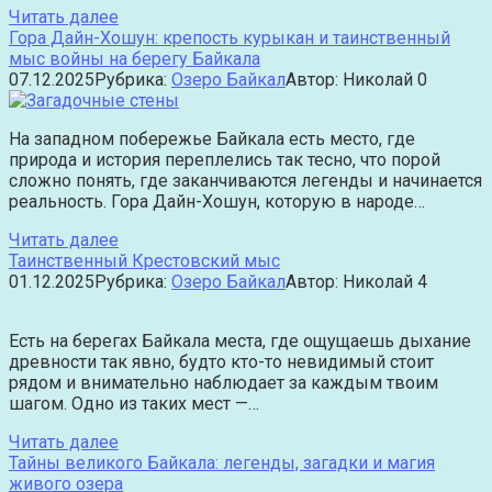
Читать далее
Гора Дайн-Хошун: крепость курыкан и таинственный
мыс войны на берегу Байкала
07.12.2025
Рубрика:
Озеро Байкал
Автор:
Николай
0
На западном побережье Байкала есть место, где
природа и история переплелись так тесно, что порой
сложно понять, где заканчиваются легенды и начинается
реальность. Гора Дайн-Хошун, которую в народе…
Читать далее
Таинственный Крестовский мыс
01.12.2025
Рубрика:
Озеро Байкал
Автор:
Николай
4
Есть на берегах Байкала места, где ощущаешь дыхание
древности так явно, будто кто-то невидимый стоит
рядом и внимательно наблюдает за каждым твоим
шагом. Одно из таких мест —…
Читать далее
Тайны великого Байкала: легенды, загадки и магия
живого озера