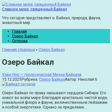
Перейти
к
Славное море, священный Байкал
контенту
Что сегодня представляет о. Байкал, природа, фауна,
животный мир
Главная
Озеро Байкал
Острова
Главная страница
»
Озеро Байкал
Озеро Байкал
Улан-Нур — геологическая Мекка Байкала
15.12.2025
Рубрика:
Озеро Байкал
Автор:
Николай
6
Озеро Байкал по праву называют сердцем Сибири. Его
знают во всём мире благодаря кристально чистой воде,
уникальной флоре и фауне, величественным пейзажам
и особой энергетике. Однако за пределами…