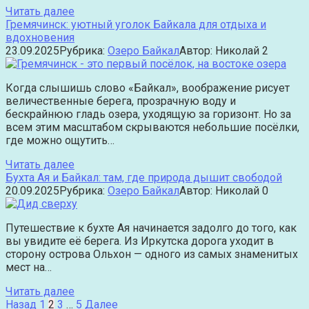
Читать далее
Гремячинск: уютный уголок Байкала для отдыха и
вдохновения
23.09.2025
Рубрика:
Озеро Байкал
Автор:
Николай
2
Когда слышишь слово «Байкал», воображение рисует
величественные берега, прозрачную воду и
бескрайнюю гладь озера, уходящую за горизонт. Но за
всем этим масштабом скрываются небольшие посёлки,
где можно ощутить…
Читать далее
Бухта Ая и Байкал: там, где природа дышит свободой
20.09.2025
Рубрика:
Озеро Байкал
Автор:
Николай
0
Путешествие к бухте Ая начинается задолго до того, как
вы увидите её берега. Из Иркутска дорога уходит в
сторону острова Ольхон — одного из самых знаменитых
мест на…
Читать далее
Пагинация
Назад
1
2
3
…
5
Далее