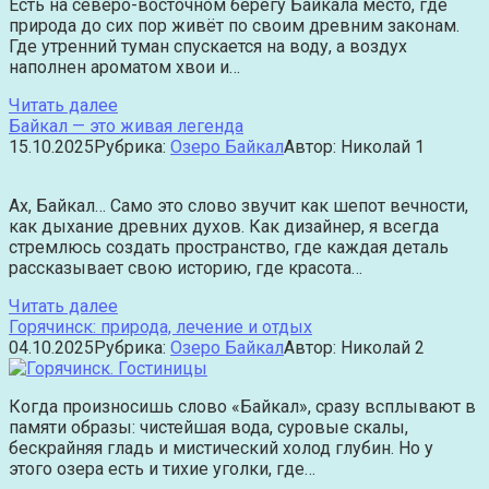
Есть на северо-восточном берегу Байкала место, где
природа до сих пор живёт по своим древним законам.
Где утренний туман спускается на воду, а воздух
наполнен ароматом хвои и…
Читать далее
Байкал — это живая легенда
15.10.2025
Рубрика:
Озеро Байкал
Автор:
Николай
1
Ах, Байкал… Само это слово звучит как шепот вечности,
как дыхание древних духов. Как дизайнер, я всегда
стремлюсь создать пространство, где каждая деталь
рассказывает свою историю, где красота…
Читать далее
Горячинск: природа, лечение и отдых
04.10.2025
Рубрика:
Озеро Байкал
Автор:
Николай
2
Когда произносишь слово «Байкал», сразу всплывают в
памяти образы: чистейшая вода, суровые скалы,
бескрайняя гладь и мистический холод глубин. Но у
этого озера есть и тихие уголки, где…