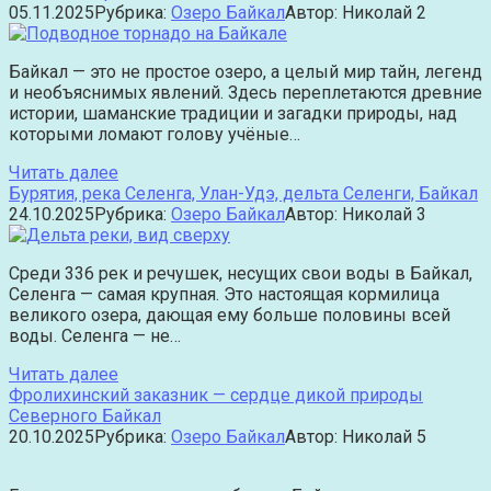
05.11.2025
Рубрика:
Озеро Байкал
Автор:
Николай
2
Байкал — это не простое озеро, а целый мир тайн, легенд
и необъяснимых явлений. Здесь переплетаются древние
истории, шаманские традиции и загадки природы, над
которыми ломают голову учёные…
Читать далее
Бурятия, река Селенга, Улан-Удэ, дельта Селенги, Байкал
24.10.2025
Рубрика:
Озеро Байкал
Автор:
Николай
3
Среди 336 рек и речушек, несущих свои воды в Байкал,
Селенга — самая крупная. Это настоящая кормилица
великого озера, дающая ему больше половины всей
воды. Селенга — не…
Читать далее
Фролихинский заказник — сердце дикой природы
Северного Байкал
20.10.2025
Рубрика:
Озеро Байкал
Автор:
Николай
5