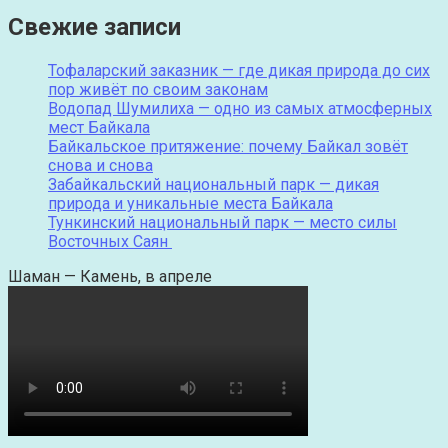
Свежие записи
Тофаларский заказник — где дикая природа до сих
пор живёт по своим законам
Водопад Шумилиха — одно из самых атмосферных
мест Байкала
Байкальское притяжение: почему Байкал зовёт
снова и снова
Забайкальский национальный парк — дикая
природа и уникальные места Байкала
Тункинский национальный парк — место силы
Восточных Саян
Шаман — Камень, в апреле