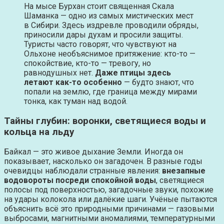
На мысе Бурхан стоит священная Скала
Шаманка — одно из самых мистических мест
в Сибири. Здесь издревле проводили обряды,
приносили дары духам и просили защиты.
Туристы часто говорят, что чувствуют на
Ольхоне необъяснимое притяжение: кто-то —
спокойствие, кто-то — тревогу, но
равнодушных нет.
Даже птицы здесь
летают как-то особенно
— будто знают, что
попали на землю, где граница между мирами
тонка, как туман над водой.
Тайны глубин: воронки, светящиеся воды и
кольца на льду
Байкал — это живое дыхание Земли. Иногда он
показывает, насколько он загадочен. В разные годы
очевидцы наблюдали странные явления:
внезапные
водовороты посреди спокойной воды
, светящиеся
полосы под поверхностью, загадочные звуки, похожие
на удары колокола или далёкие шаги. Учёные пытаются
объяснить всё это природными причинами — газовыми
выбросами, магнитными аномалиями, температурными