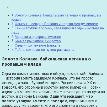
Золото Колчака: байкальская легенда о пропавшем
кладе
Ольхон — сердце Байкала и портал между мирами
Тайны глубин: воронки, светящиеся воды и кольца на
льду
Миражи и призраки туманов
Байкал как живое существо
Сила и притяжение Байкала
Тайна, которую не нужно разгадать
Золото Колчака: байкальская легенда о
пропавшем кладе
Одна из самых известных и обсуждаемых тайн Байкала
— история золота адмирала Колчака. Это не просто
легенда, а часть бурной истории России начала XX века.
Говорят, что огромный золотой запас империи — сотни
ящиков с монетами и слитками — исчез где-то по пути на
восток, в районе Байкала.
Одни утверждают, что
золото утонуло вместе с поездом
, сорвавшимся в
озеро, другие уверены, что его спрятали в пещерах у