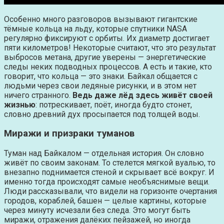
Особенно много разговоров вызывают гигантские
тёмные кольца на льду, которые спутники NASA
регулярно фиксируют с орбиты. Их диаметр достигает
пяти километров! Некоторые считают, что это результат
выбросов метана, другие уверены — энергетические
следы неких подводных процессов. А есть и такие, кто
говорит, что кольца — это знаки. Байкал общается с
людьми через свои ледяные рисунки, и в этом нет
ничего странного.
Ведь даже лёд здесь живёт своей
жизнью
: потрескивает, поёт, иногда будто стонет,
словно древний дух просыпается под толщей воды.
Миражи и призраки туманов
Туман над Байкалом — отдельная история. Он словно
живёт по своим законам. То стелется мягкой вуалью, то
внезапно поднимается стеной и скрывает всё вокруг. И
именно тогда происходят самые необъяснимые вещи.
Люди рассказывали, что видели на горизонте очертания
городов, кораблей, башен — целые картины, которые
через минуту исчезали без следа. Это могут быть
миражи, отражения далёких пейзажей, но иногда