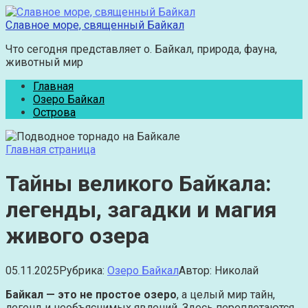
Перейти
к
Славное море, священный Байкал
контенту
Что сегодня представляет о. Байкал, природа, фауна,
животный мир
Главная
Озеро Байкал
Острова
Главная страница
Тайны великого Байкала:
легенды, загадки и магия
живого озера
05.11.2025
Рубрика:
Озеро Байкал
Автор:
Николай
Байкал — это не простое озеро
, а целый мир тайн,
легенд и необъяснимых явлений. Здесь переплетаются