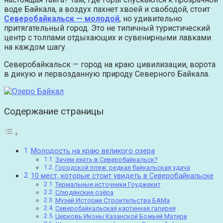
воде Байкала, а воздух пахнет хвоей и свободой, стоит
Северобайкальск — молодой
, но удивительно
притягательный город. Это не типичный туристический
центр с толпами отдыхающих и сувенирными лавками
на каждом шагу.
Северобайкальск — город на краю цивилизации, ворота
в дикую и первозданную природу Северного Байкала.
Содержание страницы
Молодость на краю великого озера
Зачем ехать в Северобайкальск?
Городской пляж: редкая байкальская удача
10 мест, которые стоит увидеть в Северобайкальске
Термальные источники Гоуджекит
Слюдянские озёра
Музей Истории Строительства БАМа
Северобайкальская картинная галерея
Церковь Иконы Казанской Божьей Матери