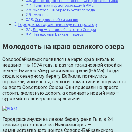
Железнодорожный вокзал Северобайкальска
Памятник первопроходцам БАМа
Экотропы в окрестностях города
Река Тыя
Северное небо и сияние
Город, в котором чувствуется простор
Люди — главное богатство Севера
Неведомый Байкал — здесь
Молодость на краю великого озера
Северобайкальск появился на карте сравнительно
недавно — в 1974 году, в разгар грандиозной стройки
века — Байкало-Амурской магистрали (БАМа). Тогда
сюда, к северному берегу Байкала, потянулись
строители, инженеры, геологи, романтики и энтузиасты
со всего Советского Союза. Они приехали не просто
строить железную дорогу, а осваивать новый мир —
суровый, но невероятно красивый.
Город раскинулся на левом берегу реки Тыи, в 24
километрах от посёлка Нижнеангарск —
административного центра Северо-Байкальского