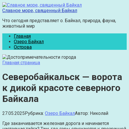
Перейти
к
Славное море, священный Байкал
контенту
Что сегодня представляет о. Байкал, природа, фауна,
животный мир
Главная
Озеро Байкал
Острова
Главная страница
Северобайкальск — ворота
к дикой красоте северного
Байкала
27.05.2025
Рубрика:
Озеро Байкал
Автор:
Николай
Где заканчивается железная дорога и начинается
настоящая тайга? Там, где горы спускаются к прозрачной