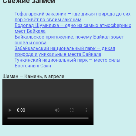
Свежие записи
Тофаларский заказник — где дикая природа до сих
пор живёт по своим законам
Водопад Шумилиха — одно из самых атмосферных
мест Байкала
Байкальское притяжение: почему Байкал зовёт
снова и снова
Забайкальский национальный парк — дикая
природа и уникальные места Байкала
Тункинский национальный парк — место силы
Восточных Саян
Шаман — Камень, в апреле